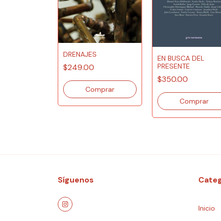
DRENAJES
A DE NADIE
EN BUSCA DEL
PRESENTE
$249.00
$350.00
Síguenos
Categ
Inicio