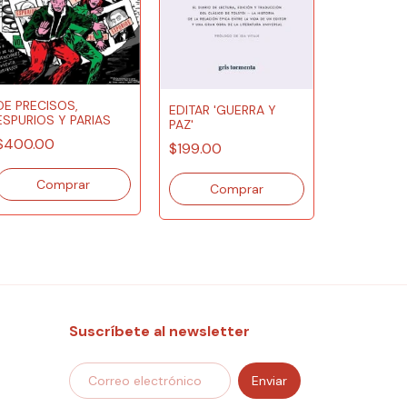
DE PRECISOS,
EDITAR 'GUERRA Y
ESPURIOS Y PARIAS
PAZ'
ENTRE UN
$400.00
$199.00
RUINAS A
VISIBLES
$250.00
Suscríbete al newsletter