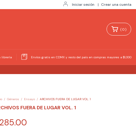
Iniciar sesión
|
Crear una cuenta
(
0
)
 librería
Envíos gratis en CDMX y resto del país en compras mayores a $1,000
io
/
Géneros
/
Ensayo
/
ARCHIVOS FUERA DE LUGAR VOL. 1
CHIVOS FUERA DE LUGAR VOL. 1
285.00