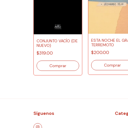
ESTA NOCHE EL GR
CONJUNTO VACÍO (DE
TERREMOTO
 CALCINADO
NUEVO)
$200.00
$319.00
Síguenos
Categ