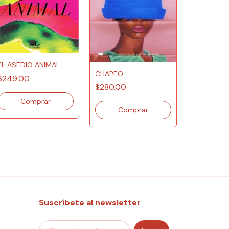
EL ASEDIO ANIMAL
CHAPEO
$249.00
$280.00
EL ANIMAL
PIEDRA
$199.00
Suscríbete al newsletter