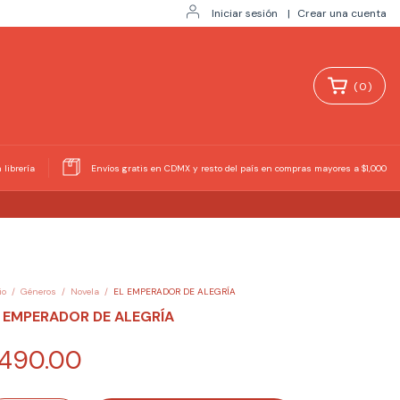
Iniciar sesión
|
Crear una cuenta
(
0
)
 librería
Envíos gratis en CDMX y resto del país en compras mayores a $1,000
io
/
Géneros
/
Novela
/
EL EMPERADOR DE ALEGRÍA
 EMPERADOR DE ALEGRÍA
490.00