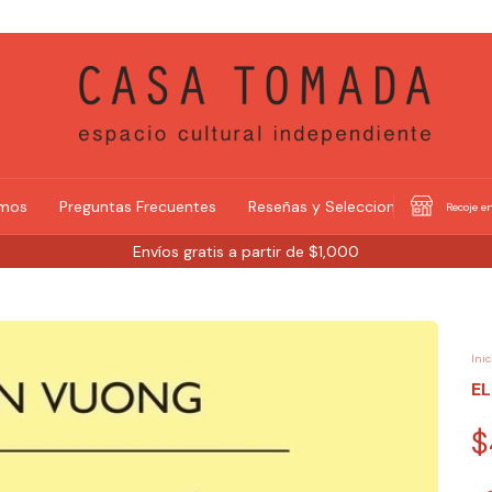
omos
Preguntas Frecuentes
Reseñas y Selecciones
Recoje en
Envíos gratis a partir de $1,000
Inic
EL
$