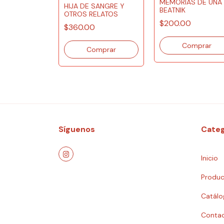
MEMORIAS DE UNA
HIJA DE SANGRE Y
O VACÍO (DE
BEATNIK
OTROS RELATOS
$200.00
$360.00
Síguenos
Categ
Inicio
Produc
Catálo
Conta