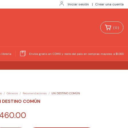
Iniciar sesión
|
Crear una cuenta
(
0
)
 librería
Envíos gratis en CDMX y resto del país en compras mayores a $1,000
io
/
Géneros
/
Recomendaciones
/
UN DESTINO COMÚN
N DESTINO COMÚN
460.00