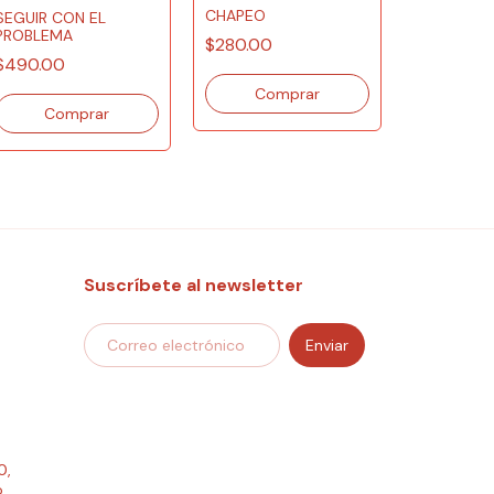
CHAPEO
SEGUIR CON EL
PROBLEMA
$280.00
NEFANDO 
$490.00
$329.00
Suscríbete al newsletter
0,
o