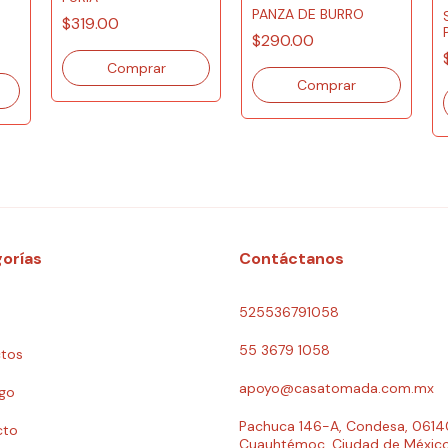
PANZA DE BURRO
$319.00
$290.00
orías
Contáctanos
525536791058
55 3679 1058
tos
apoyo@casatomada.com.mx
go
Pachuca 146-A, Condesa, 0614
cto
Cuauhtémoc, Ciudad de Méxic