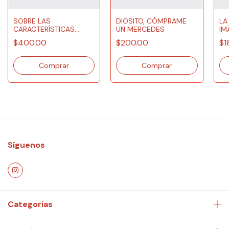
SOBRE LAS
DIOSITO, CÓMPRAME
LA
CARACTERÍSTICAS
UN MERCEDES
IM
EXTERNAS DE TRES
$400.00
$200.00
$1
COLORES
Síguenos
Categorías