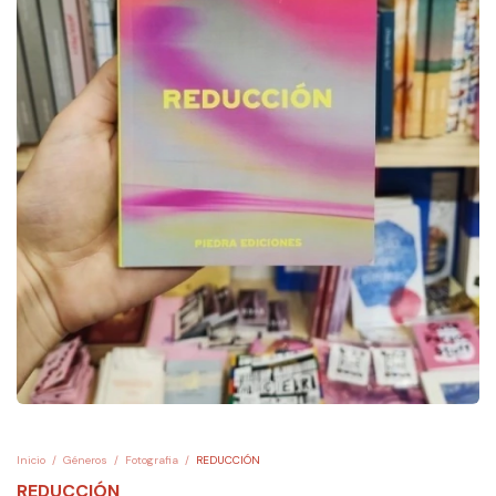
Inicio
/
Géneros
/
Fotografia
/
REDUCCIÓN
REDUCCIÓN