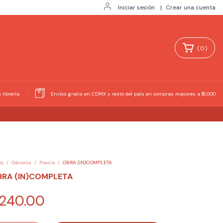
Iniciar sesión
|
Crear una cuenta
(
0
)
 librería
Envíos gratis en CDMX y resto del país en compras mayores a $1,000
io
/
Géneros
/
Poesía
/
OBRA (IN)COMPLETA
BRA (IN)COMPLETA
240.00