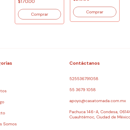
$170.00
orías
Contáctanos
525536791058
55 3679 1058
tos
apoyo@casatomada.com.mx
go
Pachuca 146-A, Condesa, 0614
cto
Cuauhtémoc, Ciudad de Méxic
es Somos