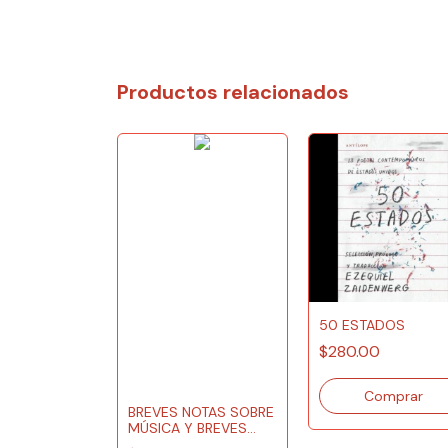
Productos relacionados
50 ESTADOS
$280.00
BREVES NOTAS SOBRE
AS QUE POR
MÚSICA Y BREVES
ENEN LUZ Y
NOTAS SOBRE