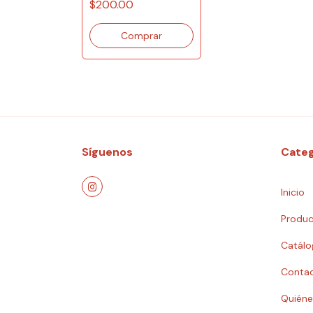
$200.00
 HACIA EL
LITERATURA-BLOOM
Síguenos
Categ
Inicio
Produc
Catálo
Conta
Quién