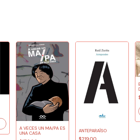
A VECES UN MA/PA ES
ANTEPARAÍSO
UNA CASA
$219.00