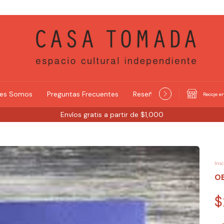
nes Somos
Preguntas Frecuentes
Reseñas y Selecciones
Recoje en
Envíos gratis a partir de $1,000
Inic
O
$