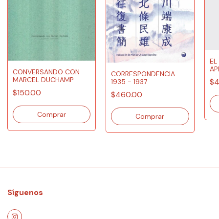
EL
AP
CONVERSANDO CON
CORRESPONDENCIA
IN
MARCEL DUCHAMP
$4
1935 - 1937
$150.00
$460.00
Síguenos