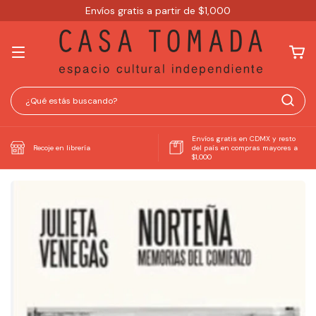
Envíos gratis a partir de $1,000
Envíos gratis en CDMX y resto
Recoje en librería
del país en compras mayores a
$1,000