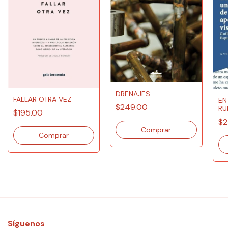
DRENAJES
FALLAR OTRA VEZ
EN
$249.00
RU
$195.00
VI
$2
Síguenos