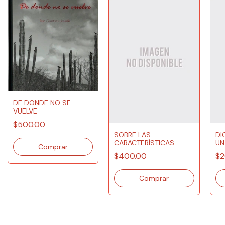
DE DONDE NO SE
VUELVE
$500.00
SOBRE LAS
DI
CARACTERÍSTICAS
UN
EXTERNAS DE TRES
$400.00
$2
COLORES