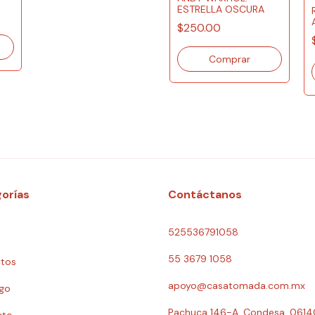
ESTRELLA OSCURA
$250.00
orías
Contáctanos
525536791058
55 3679 1058
tos
apoyo@casatomada.com.mx
go
Pachuca 146-A, Condesa, 0614
cto