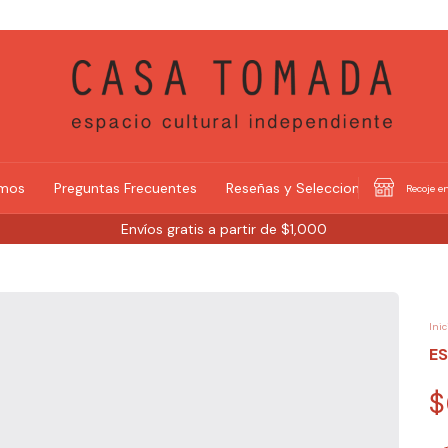
omos
Preguntas Frecuentes
Reseñas y Selecciones
Recoje en
Envíos gratis a partir de $1,000
Inic
E
$