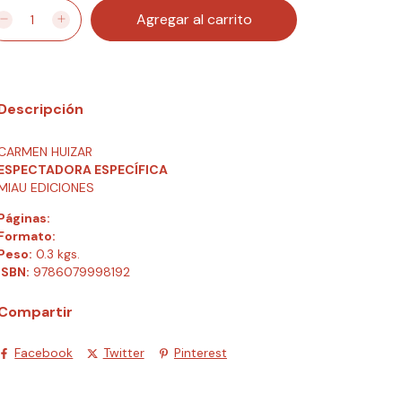
Descripción
CARMEN HUIZAR
ESPECTADORA ESPECÍFICA
MIAU EDICIONES
Páginas:
Formato:
Peso:
0.3 kgs.
ISBN:
9786079998192
Compartir
Facebook
Twitter
Pinterest