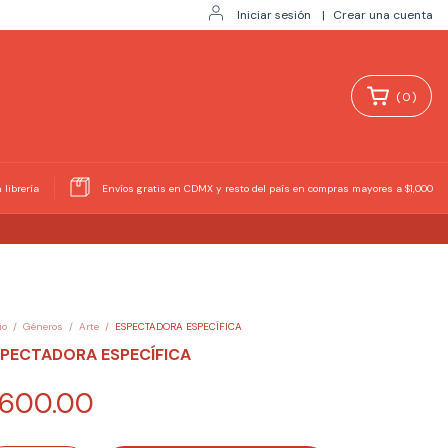
Iniciar sesión
|
Crear una cuenta
(
0
)
 librería
Envíos gratis en CDMX y resto del país en compras mayores a $1,000
io
/
Géneros
/
Arte
/
ESPECTADORA ESPECÍFICA
SPECTADORA ESPECÍFICA
600.00