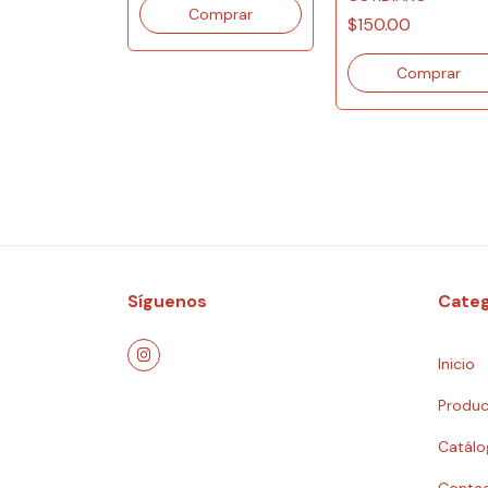
DE LO
$150.00
O
0
Síguenos
Categ
Inicio
Produc
Catálo
Conta