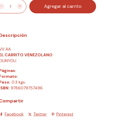
Descripción
VV AA
EL CARRITO VENEZOLANO
OLINYOLI
Páginas:
Formato:
Peso:
0.3 kgs.
ISBN:
9786079757496
Compartir
Facebook
Twitter
Pinterest