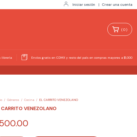
Iniciar sesión
|
Crear una cuenta
(
0
)
 librería
Envíos gratis en CDMX y resto del país en compras mayores a $1,000
io
/
Géneros
/
Cocina
/
EL CARRITO VENEZOLANO
L CARRITO VENEZOLANO
500.00