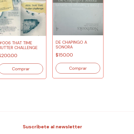
DE CHAPINGO A
#006 THAT TIME
SONORA
BUTTER CHALLENGE
$150.00
$200.00
RESIDUO 
CASA
$300.00
Suscríbete al newsletter