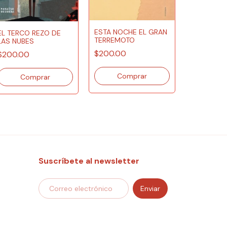
ESTA NOCHE EL GRAN
EL TERCO REZO DE
EL DÍA QU
TERREMOTO
LAS NUBES
APAGARON
$200.00
$200.00
$249.00
Suscríbete al newsletter