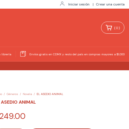
Iniciar sesión
|
Crear una cuenta
(
0
)
 librería
Envíos gratis en CDMX y resto del país en compras mayores a $1,000
io
/
Géneros
/
Novela
/
EL ASEDIO ANIMAL
 ASEDIO ANIMAL
249.00