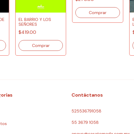
EL BARRIO Y LOS
DE
SEÑORES
$419.00
orías
Contáctanos
525536791058
55 3679 1058
tos
apoyo@casatomada.com.mx