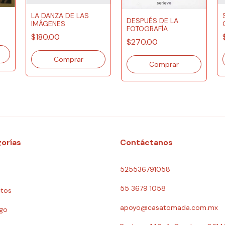
LA DANZA DE LAS
DESPUÉS DE LA
IMÁGENES
FOTOGRAFÍA
$180.00
$270.00
orías
Contáctanos
525536791058
55 3679 1058
tos
apoyo@casatomada.com.mx
go