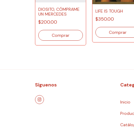
0
DIOSITO, CÓMPRAME
LIFE IS TOUGH
UN MERCEDES
$350.00
$200.00
Síguenos
Categ
Inicio
Produc
Catálo