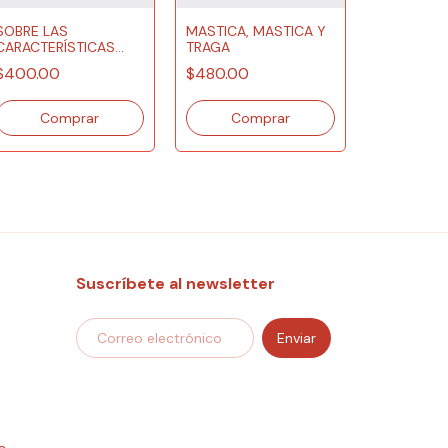
SOBRE LAS
MASTICA, MASTICA Y
CARACTERÍSTICAS
TRAGA
MANJA TE
EXTERNAS DE TRES
$400.00
$480.00
COLORES
$200.00
Suscríbete al newsletter