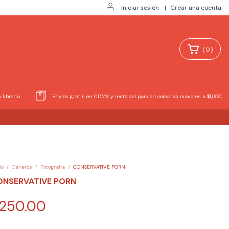
Iniciar sesión
|
Crear una cuenta
(
0
)
 librería
Envíos gratis en CDMX y resto del país en compras mayores a $1,000
io
/
Géneros
/
Fotografia
/
CONSERVATIVE PORN
ONSERVATIVE PORN
250.00