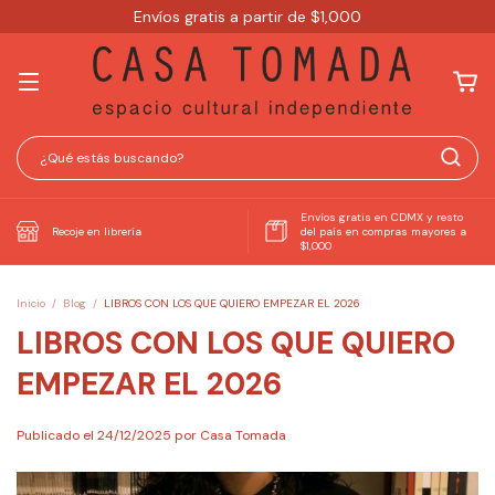
Envíos gratis a partir de $1,000
Envíos gratis en CDMX y resto
Recoje en librería
del país en compras mayores a
$1,000
Inicio
/
Blog
/
LIBROS CON LOS QUE QUIERO EMPEZAR EL 2026
LIBROS CON LOS QUE QUIERO
EMPEZAR EL 2026
Publicado el 24/12/2025 por Casa Tomada