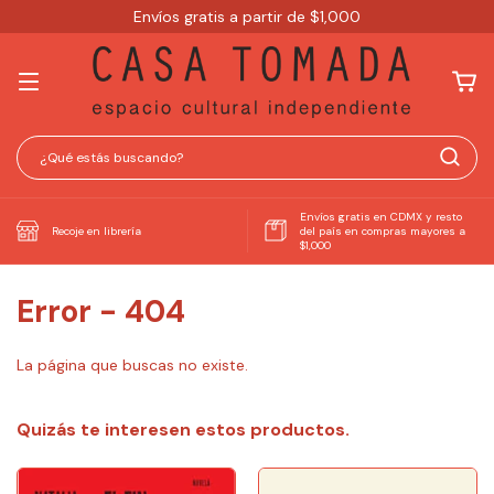
Envíos gratis a partir de $1,000
Envíos gratis en CDMX y resto
Recoje en librería
del país en compras mayores a
$1,000
Error - 404
La página que buscas no existe.
Quizás te interesen estos productos.